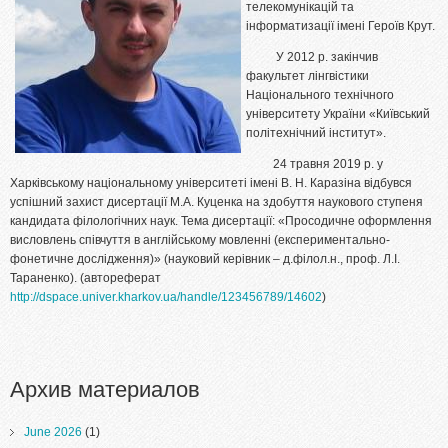
телекомунікацій та
інформатизації імені Героїв Крут.
У 2012 р. закінчив
факультет лінгвістики
Національного технічного
університету України «Київський
політехнічний інститут».
24 травня 2019 р. у
Харківському національному університеті імені В. Н. Каразіна відбувся
успішний захист дисертації М.А. Куценка на здобуття наукового ступеня
кандидата філологічних наук. Тема дисертації: «Просодичне оформлення
висловлень співчуття в англійському мовленні (експериментально-
фонетичне дослідження)» (науковий керівник – д.філол.н., проф. Л.І.
Тараненко). (автореферат
http://dspace.univer.kharkov.ua/handle/123456789/14602
)
Архив материалов
June 2026
(1)