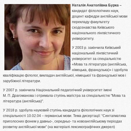
Наталія Анатоліївна Бурка –
кандидат філологічних наук,
доцент кафедри англійської мови
перекладу факультету
сходознавства Київського
національного лінгвістичного
університету.
У 2003 р. закінчила Київський
національний лінгвістичний
університет за спеціальністю
«Мова та література (англійська,
німецька, французька)» і здобула
кваліфікацію філолог, викладач англійської, німецької та французької мов і
зарубіжної літератури.
У 2007 р. закінчила Національний педагогічний університет імені
М. П. Драгоманова і отримала ступінь магістра за спеціальністю "Мова та
література (англійська)".
У 2018 р. здобула науковий ступінь кандидата філологічних наук зі
спеціальності 10.02.04 – германські мови. Тема дисертації: “Синтагматика
приголосних фонем у давньо-, середньо- та новоанглійському періодах
розвитку англійської мови” (на матеріалі лексикографічних джерел)