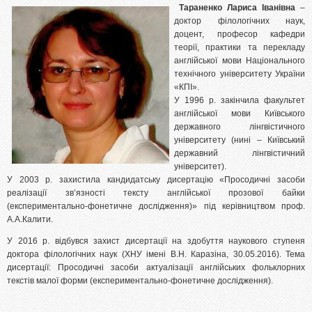
Тараненко Лариса Іванівна
–
доктор філологічних наук,
доцент, професор кафедри
теорії, практики та перекладу
англійської мови Національного
технічного університету України
«КПІ».
У 1996 р. закінчила факультет
англійської мови Київського
державного лінгвістичного
університету (нині – Київський
державний лінгвістичний
університет).
У 2003 р. захистила кандидатську дисертацію «Просодичні засоби
реалізації зв’язності тексту англійської прозової байки
(експериментально-фонетичне дослідження)» під керівництвом проф.
А.А.Калити.
У 2016 р. відбувся захист дисертації на здобуття наукового ступеня
доктора філологічних наук (ХНУ імені В.Н. Каразіна, 30.05.2016). Тема
дисертації: Просодичні засоби актуалізації англійських фольклорних
текстів малої форми (експериментально-фонетичне дослідження).