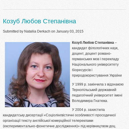
Козуб Любов Степанівна
Submitted by
Nataliia Derkach
on January 03, 2015
Козуб Любов Степанівна
–
кандидат філологічних наук,
доцент, доцент романо-
германських мов і перекладу
Національного університету
біоресурсів і
природокористування України
У 1999 р. закінчила з відзнакою
Тернопільський державний
педагогічний університет імені
Володимира Гнатюка.
У 2004 р. захистила
кандидатську дисертації «Соціолінгвістичні особливості просодичної
організації тексту англійської комерційної телереклами
(експериментально-фонетичне дослідження)» під керівництвом доц.