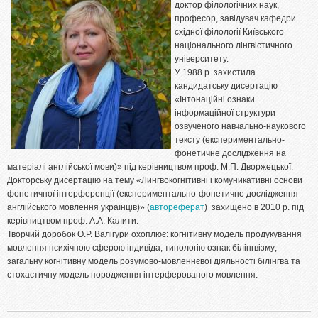
доктор філологічних наук,
професор, завідувач кафедри
східної філології Київського
національного лінгвістичного
університету.
У 1988 р. захистила
кандидатську дисертацію
«Інтонаційні ознаки
інформаційної структури
озвученого навчально-наукового
тексту (експериментально-
фонетичне дослідження на
матеріалі англійської мови)» під керівництвом проф. М.П. Дворжецької.
Докторську дисертацію на тему «Лингвокогнітивні і комуникативні основи
фонетичної інтерференції (експериментально-фонетичне дослідження
англійського мовлення українців)» (
автореферат
) захищено в 2010 р. під
керівництвом проф. А.А. Калити.
Творчий доробок О.Р. Валігури охоплює: когнітивну модель продукування
мовлення психічною сферою індивіда; типологію ознак білінгвізму;
загальну когнітивну модель розумово-мовленнєвої діяльності білінгва та
стохастичну модель породження інтерферованого мовлення.