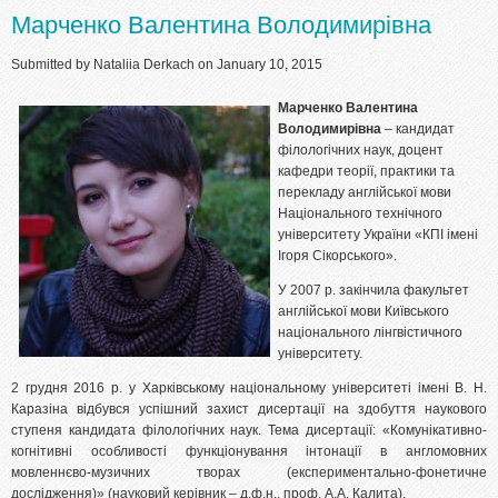
Марченко Валентина Володимирівна
Submitted by
Nataliia Derkach
on January 10, 2015
Марченко Валентина
Володимирівна
– кандидат
філологічних наук, доцент
кафедри теорії, практики та
перекладу англійської мови
Національного технічного
університету України «КПІ імені
Ігоря Сікорського».
У 2007 р. закінчила факультет
англійської мови Київського
національного лінгвістичного
університету.
2 грудня 2016 р. у Харківському національному університеті імені В. Н.
Каразіна відбувся успішний захист дисертації на здобуття наукового
ступеня кандидата філологічних наук. Тема дисертації: «Комунікативно-
когнітивні особливості функціонування інтонації в англомовних
мовленнєво-музичних творах (експериментально-фонетичне
дослідження)» (науковий керівник – д.ф.н., проф. А.А. Калита).