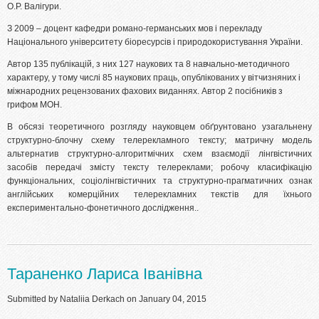
О.Р. Валігури.
З 2009 – доцент кафедри романо-германських мов і перекладу
Національного університету біоресурсів і природокористування України.
Автор 135 публікацій, з них 127 наукових та 8 навчально-методичного
характеру, у тому числі 85 наукових праць, опублікованих у вітчизняних і
міжнародних рецензованих фахових виданнях. Автор 2 посібників з
грифом МОН.
В обсязі теоретичного розгляду науковцем обґрунтовано узагальнену
структурно-блочну схему телерекламного тексту; матричну модель
альтернатив структурно-алгоритмічних схем взаємодії лінгвістичних
засобів передачі змісту тексту телереклами; робочу класифікацію
функціональних, соціолінгвістичних та структурно-прагматичних ознак
англійських комерційних телерекламних текстів для їхнього
експериментально-фонетичного дослідження..
Тараненко Лариса Іванівна
Submitted by
Nataliia Derkach
on January 04, 2015