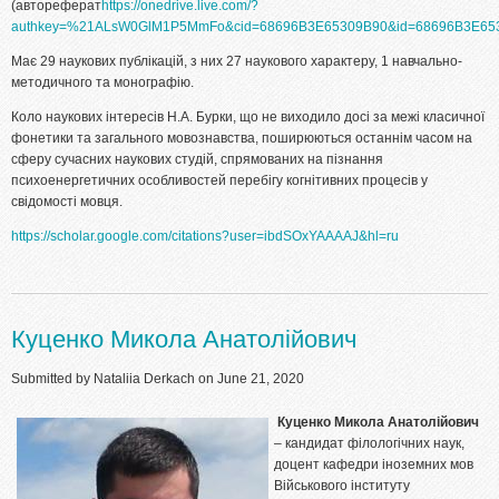
(автореферат
https://onedrive.live.com/?
authkey=%21ALsW0GlM1P5MmFo&cid=68696B3E65309B90&id=68696B3E65
Має 29 наукових публікацій, з них 27 наукового характеру, 1 навчально-
методичного та монографію.
Коло наукових інтересів Н.А. Бурки, що не виходило досі за межі класичної
фонетики та загального мовознавства, поширюються останнім часом на
сферу сучасних наукових студій, спрямованих на пізнання
психоенергетичних особливостей перебігу когнітивних процесів у
свідомості мовця.
https://scholar.google.com/citations?user=ibdSOxYAAAAJ&hl=ru
Куценко Микола Анатолійович
Submitted by
Nataliia Derkach
on June 21, 2020
Куценко Микола Анатолійович
– кандидат філологічних наук,
доцент кафедри іноземних мов
Військового інституту