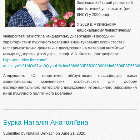
Закінчила Київський державний
лінгвістичний університет (нині
КНЛУ) у 2000 році.
У 2019 р. у Київському
національному лінгвістичному
університеті захистила кандидатську дисертацію «Просодичні
характеристики публічного мовлення акцентуйованих особистостей
(еспериментально-фонетичне дослідження на матеріалі англійської
мови)» під керівництвом д.ф.н., проф. А.А. Калити. (автореферат
https://onedrive.live.com/?
authkey=%21AIOrS7wn9QtyuoU&cid=68696B3E65309B90&id=68696B3E653
Андрущенко І.О. теоретично обґрунтовано класифікацію ознак
акцентуйованих мовленнєвих особистостей для добору
експериментального матеріалу з дослідження інтонаційного оформлення
ними публічного політичного мовлення.
Бурка Наталія Анатоліївна
Submitted by
Nataliia Derkach
on June 21, 2020