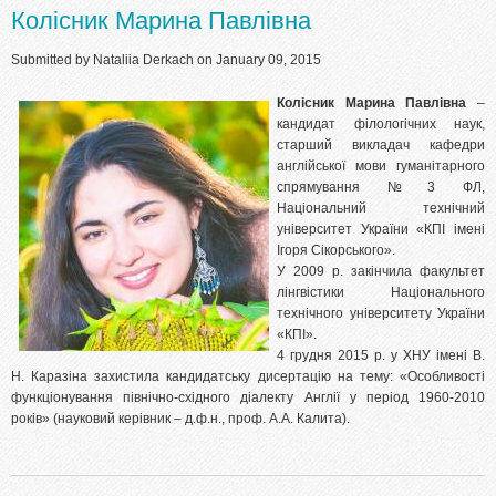
Колісник Марина Павлівна
Submitted by
Nataliia Derkach
on January 09, 2015
Колісник Марина Павлівна
–
кандидат філологічних наук,
старший викладач кафедри
англійської мови гуманітарного
спрямування №3 ФЛ,
Національний технічний
університет України «КПІ імені
Ігоря Сікорського».
У 2009 р. закінчила факультет
лінгвістики Національного
технічного університету України
«КПІ».
4 грудня 2015 р. у ХНУ імені В.
Н. Каразіна захистила кандидатську дисертацію на тему: «Особливості
функціонування північно-східного діалекту Англії у період 1960-2010
років» (науковий керівник – д.ф.н., проф. А.А. Калита).