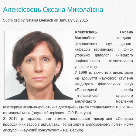
Алексієвець Оксана Миколаївна
Submitted by
Nataliia Derkach
on January 02, 2015
Алексієвець Оксана
Миколаївна
– кандидат
філологічних наук, доцент
кафедри германської і фіно-
угорської філології Київського
національного лінгвістичного
університету.
У 1999 р. захистила дисертацію
на здобуття наукового ступеня
кандидата філологічних наук
«Просодичні засоби
інтенсифікації сучасного
англійського мовлення
(експериментально-фонетичне дослідження)» за спеціальністю 10.02.04 –
германські мови (науковий керівник – О.Р. Валігура).
З 2011 р. працює над темою докторської дисертації «Система
просодичних засобів актуалізації точки зору в англомовному політичному
дискурсі» (науковий консультант – Р.В. Васько).