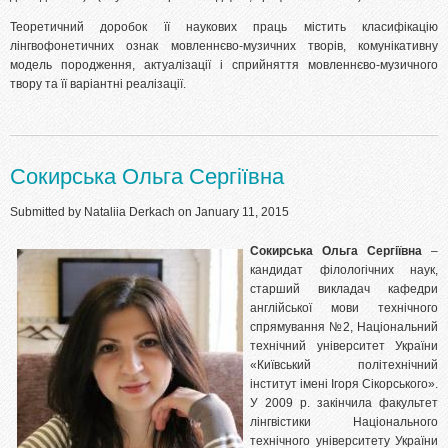
Теоретичний доробок її наукових праць містить класифікацію
лінгвофонетичних ознак мовленнєво-музичних творів, комунікативну
модель породження, актуалізації і сприйняття мовленнєво-музичного
твору та її варіантні реалізації.
Сокирська Ольга Сергіївна
Submitted by
Nataliia Derkach
on January 11, 2015
Сокирська Ольга Сергіївна
–
кандидат філологічних наук,
старший викладач кафедри
англійської мови технічного
спрямування №2, Національний
технічний університет України
«Київський політехнічний
інститут імені Ігоря Сікорського».
У 2009 р. закінчила факультет
лінгвістики Національного
технічного університету України