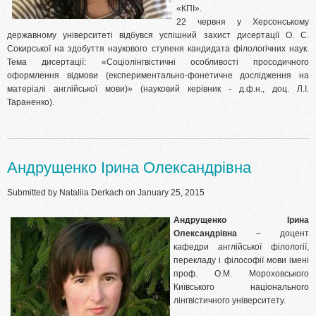
«КПІ».
22 червня у Херсонському
державному університеті відбувся успішний захист дисертації О. С.
Сокирської на здобуття наукового ступеня кандидата філологічних наук.
Тема дисертації: «Соціолінгвістичні особливості просодичного
оформлення відмови (експериментально-фонетичне дослідження на
матеріалі англійської мови)» (науковий керівник - д.ф.н., доц. Л.І.
Тараненко).
Андрущенко Ірина Олександрівна
Submitted by
Nataliia Derkach
on January 25, 2015
Андрущенко Ірина
Олександрівна
– доцент
кафедри англійської філології,
перекладу і філософії мови імені
проф. О.М. Мороховського
Київського національного
лінгвістичного університету.