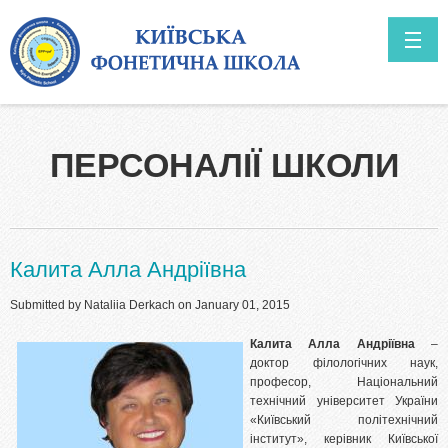
Skip to main content
ГОЛОВНА
ПЕРСОНАЛІЇ ШКОЛИ
ABOUT US
Prospects
NEWS
Калита Алла Андріївна
Submitted by
Nataliia Derkach
on January 01, 2015
Калита Алла Андріївна
–
доктор філологічних наук,
професор, Національний
технічний університет України
«Київський політехнічний
інститут», керівник Київської