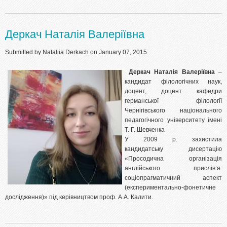
Деркач Наталія Валеріївна
Submitted by
Nataliia Derkach
on January 07, 2015
Деркач Наталія Валеріївна
–
кандидат філологічних наук,
доцент, доцент кафедри
германської філології
Чернігівського національного
педагогічного університету імені
Т. Г. Шевченка
У 2009 р. захистила
кандидатську дисертацію
«Просодична організація
англійського прислів’я:
соціопрагматичний аспект
(експериментально-фонетичне
дослідження)» під керівництвом проф. А.А. Калити.