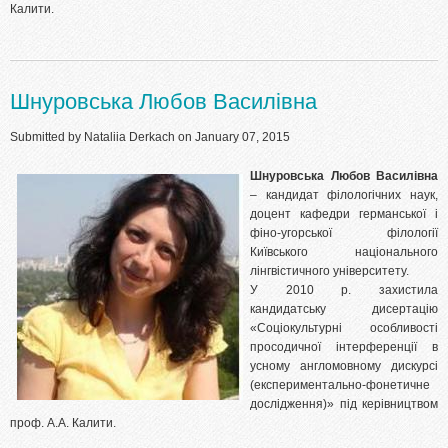
Калити.
Шнуровська Любов Василівна
Submitted by
Nataliia Derkach
on January 07, 2015
Шнуровська Любов Василівна
– кандидат філологічних наук,
доцент кафедри германської і
фіно-угорської філології
Київського національного
лінгвістичного університету.
У 2010 р. захистила
кандидатську дисертацію
«Соціокультурні особливості
просодичної інтерференції в
усному англомовному дискурсі
(експериментально-фонетичне
дослідження)» під керівництвом
проф. А.А. Калити.