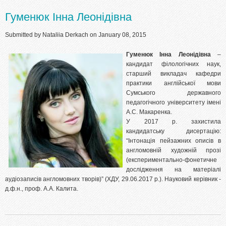
Гуменюк Інна Леонідівна
Submitted by
Nataliia Derkach
on January 08, 2015
Гуменюк Інна Леонідівна
–
кандидат філологічних наук,
старший викладач кафедри
практики англійської мови
Сумського державного
педагогічного університету імені
А.С. Макаренка.
У 2017 р. захистила
кандидатську дисертацію:
“Інтонація пейзажних описів в
англомовній художній прозі
(експериментально-фонетичне
дослідження на матеріалі
аудіозаписів англомовних творів)” (ХДУ, 29.06.2017 р.). Науковий керівник -
д.ф.н., проф. А.А. Калита.