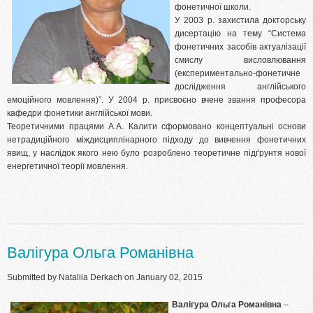
фонетичної школи.
У 2003 р. захистила докторську
дисертацію на тему “Система
фонетичних засобів актуалізації
смислу висловлювання
(експериментально-фонетичне
дослідження англійського
емоційного мовлення)”. У 2004 р. присвоєно вчене звання професора
кафедри фонетики англійської мови.
Теоретичними працями А.А. Калити сформовано концептуальні основи
нетрадиційного міждисциплінарного підходу до вивчення фонетичних
явищ, у наслідок якого нею було розроблено теоретичне підґрунтя нової
енергетичної теорії мовлення.
Валігура Ольга Романівна
Submitted by
Nataliia Derkach
on January 02, 2015
Валігура Ольга Романівна
–