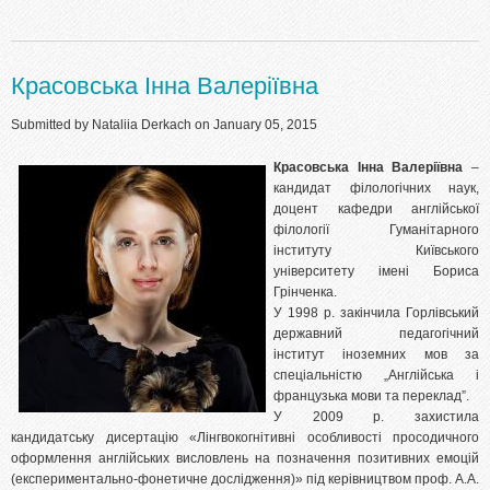
Красовська Інна Валеріївна
Submitted by
Nataliia Derkach
on January 05, 2015
Красовська Інна Валеріївна
–
кандидат філологічних наук,
доцент кафедри англійської
філології Гуманітарного
інституту Київського
університету імені Бориса
Грінченка.
У 1998 р. закінчила Горлівський
державний педагогічний
інститут іноземних мов за
спеціальністю „Англійська і
французька мови та переклад”.
У 2009 р. захистила
кандидатську дисертацію «Лінгвокогнітивні особливості просодичного
оформлення англійських висловлень на позначення позитивних емоцій
(експериментально-фонетичне дослідження)» під керівництвом проф. А.А.