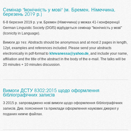
Семінар "Іконічність у мові" (м. Бремен, Німеччина,
березень 2019 р.)
6-8 березня 2019 р. у м. Бремен (Німеччина) у межах 41-ї конференції
German Linguistic Society (DGfS) відбудеться семінар "Іконічність у мові"
(Iconicity in Language).
Вимоги до тез: Abstracts
should be anonymous and at most 2 pages in length,
12pt, examples and references included. Please send your abstracts
electronically in pdf-format to
khnvanessa@yahoo.de
, and include your name,
affiliation and the title of the abstract in the body of the e-mail. The talks will be
20 minutes + 10 minutes discussion.
Вимоги ДСТУ 8302:2015 щодо оформлення
бібліографічних записів
З 2015 р. запроваджено нові вимоги щодо оформлення бібліографічних
записів. Див. пояснення та приклади оформлення наукових джерел у
поданих нижче файлах.