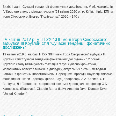
Вихідні дані: Сучасні тенденції фонетичних дослідженнь // зб. матеріалів
ІV Круглого столу з міжнар. участю (23 квітня 2020 р., м. Київ). - Київ: КПІ ім.
Ігоря Сікорського, Вид-во "Політехніка", 2020. - 140 с.
19 квітня 2019 р. у НТУУ "КПІ імені Ігоря Сікорського"
відбувся ІІІ Круглий стіл "Сучасні тенденції фонетичних
досліджень"
19 квітня 2019 р. на базі НТУУ "КПІ імені Ігоря Сікорського" відбувся ІІІ
Круглий стіл "Сучасні тенденції фонетичних досліджень." У роботі
Круглого столу взяли участь фахівці в галузі сучасної фонетики,
мовознавчих аспектів вивчення дискурсу, актуальних питань методики
навчання фонетики іноземної мови. Серед них - провідні науковці Київської
фонетичної школи - доктори філол. наук, професори А.А. Калита, О.Р.
Валігура, Л.І. Тараненко, запрошені іноземні доповідачі: професор О.Б.
Карневська (Білорусь), Claudio Barna (Italy), Amanda Drye, Duncan Drye
(United Kingdom).