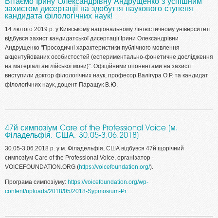
Вітаємо Ірину Олександрівну Андрущенко з успішним
захистом дисертації на здобуття наукового ступеня
кандидата філологічних наук!
14 лютого 2019 р. у Київському національному лінгвістичному університеті
відбувся захист кандидатської дисертації Ірини Олександрівни
Андрущенко "Просодичні характеристики публічного мовлення
акцентуйованих особистостей (еспериментально-фонетичне дослідження
на матеріалі англійської мови)". Офіційними опонентами на захисті
виступили доктор філологічних наук, професор Валігура О.Р. та кандидат
філологічних наук, доцент Паращук В.Ю.
47й симпозіум Care of the Professional Voice (м.
Філадельфія, США, 30.05-3.06.2018)
30.05-3.06.2018 р. у м. Філадельфія, США відбувся 47й щорічний
симпозіум Care of the Professional Voice, організатор -
VOICEFOUNDATION.ORG (
https://voicefoundation.org/
).
Програма симпозіуму:
https://voicefoundation.org/wp-
content/uploads/2018/05/2018-Sypmosium-Pr...