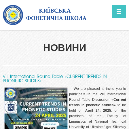
Skip to main content
ГОЛОВНА
НОВИНИ
ABOUT US
Prospects
NEWS
VІIІ International Round Table «CURRENT TRENDS IN
PHONETIC STUDIES»
We are pleased to invite you to
participate in the VIII International
Round Table Discussion «
Current
trends in phonetic studies»
to be
held on
April 24, 2025
, on the
premises of the Faculty of
Linguistics of National Technical
University of Ukraine “Igor Sikorsky