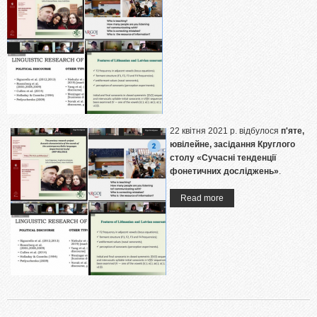
22 квітня 2021 р. відбулося
п'яте,
ювілейне, засідання Круглого
столу «Сучасні тенденції
фонетичних досліджень»
.
Read more
about 22 квітня 2021 р.
відбулося п'яте,
ювілейне, засідання
Круглого столу
«Сучасні тенденції
фонетичних
досліджень»