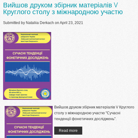
Вийшов друком збірник матеріалів V
Круглого столу з міжнародною участю
Submitted by
Nataliia Derkach
on April 23, 2021
Вийшов друком збірник матеріалів V Круглого
столу з міжнародною участю "Сучасні
тенденції фонетичних досліджень".
Read more
about Вийшов друком збірник
матеріалів V Круглого столу з