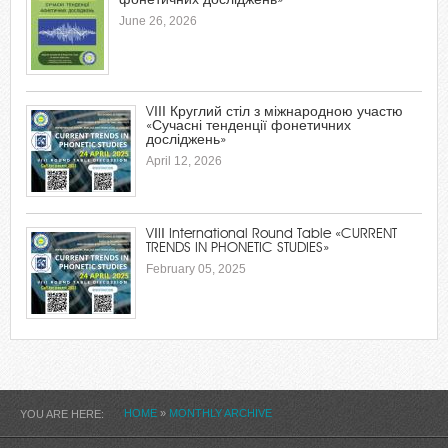
фонетичних досліджень»
June 26, 2026
VІІІ Круглий стіл з міжнародною участю
«Сучасні тенденції фонетичних
досліджень»
April 12, 2026
VІIІ International Round Table «CURRENT
TRENDS IN PHONETIC STUDIES»
February 05, 2025
HOME
»
MONTHLY ARCHIVE
YOU ARE HERE