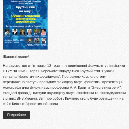
Шановні колеги!
Нагадуємо, що в п'ятницю, 12 травня, у приміщенні факультету лінгвістики
НТУУ "КПІ імені Ігоря Сікорського" відбудеться Круглий стіл "Сучасні
тенденції фонетичних досліджень". Програмою Круглого столу
передбачено виступи провідних фахівців у галузі фонетики, презентація
монографії д-ра філол. наук, професора А. А. Калити "Энергетика речи",
стендові доповіді, виступи науковців у галузі лінгвістики та лінгводидактики
з різних ВНЗ України. Звіт про роботу Круглого столу буде розміщений на
сайті Київської фонетичної школи.
Подробнее
о Програма Круглого столу «СУЧАСНІ ТЕНДЕНЦІЇ
ФОНЕТИЧНИХ ДОСЛІДЖЕНЬ» (Київ, НТУУ "КПІ", 12 травня
2017 року)