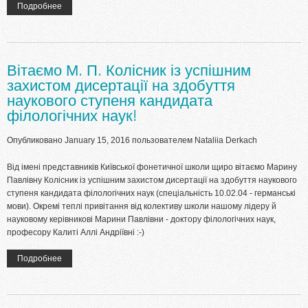
Подробнее
о Ювілейна Х Міжнародна науково-практична конференція
"Мови і світ: дослідження та викладання", 17-18 березня 2016
р. Кіровоградський державний педагогічний університет імені
Володимира Винниченка. Термін подання статей (ДАК) - до 20
січня 2016 р.
Вітаємо М. П. Колісник із успішним
захистом дисертації на здобуття
наукового ступеня кандидата
філологічних наук!
Опубликовано January 15, 2016 пользователем
Nataliia Derkach
Від імені представників Київської фонетичної школи щиро вітаємо Марину
Павлівну Колісник із успішним захистом дисертації на здобуття наукового
ступеня кандидата філологічних наук (спеціальність 10.02.04 - германські
мови). Окремі теплі привітання від колективу школи нашому лідеру й
науковому керівникові Марини Павлівни - доктору філологічних наук,
професору Калиті Аллі Андріївні :-)
Подробнее
о Вітаємо М. П. Колісник із успішним захистом дисертації на
здобуття наукового ступеня кандидата філологічних наук!