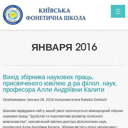
Перейти к основному содержанию
ГОЛОВНА
ЯНВАРЯ 2016
О НАС
Перспективы
НОВОСТИ
Вихід збірника наукових праць,
присвяченого ювілею д-ра філол. наук,
професора Алли Андріївни Калити
Опубликовано January 08, 2016 пользователем
Nataliia Derkach
Шановні відвідувачі сайту, вашій увазі пропонується міжнародний збірник
наукових праць "Здобутки та перспективи розвитку сучасного
мовознавства", присвячений ювілею доктора філологічних наук,
професора Алли Андріївни Калити. Збірник містить праці українських і