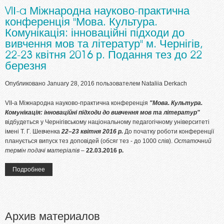
VIІ-a Міжнародна науково-практична
конференція "Мова. Культура.
Комунікація: інноваційні підходи до
вивчення мов та літератур" м. Чернігів,
22-23 квітня 2016 р. Подання тез до 22
березня
Опубликовано January 28, 2016 пользователем
Nataliia Derkach
VIІ-a Міжнародна науково-практична конференція
"Мова. Культура.
Комунікація: інноваційні підходи до вивчення мов та літератур"
відбудеться у Чернігівському національному педагогічному університеті
імені Т. Г. Шевченка
2
2
–2
3 квітня 2016 р.
До початку роботи конференції
планується випуск тез доповідей (обсяг тез - до 1000 слів).
Остаточний
термін подачі матеріалів –
22.03.2016 р.
Подробнее
о VIІ-a Міжнародна науково-практична конференція "Мова.
Культура. Комунікація: інноваційні підходи до вивчення мов та
літератур" м. Чернігів, 22-23 квітня 2016 р. Подання тез до 22
березня
Архив материалов