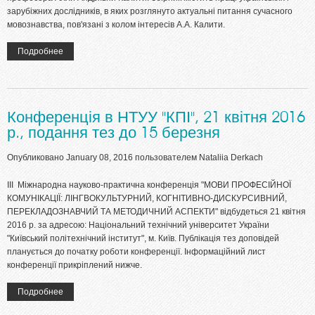
зарубіжних дослідників, в яких розглянуто актуальні питання сучасного
мовознавства, пов'язані з колом інтересів А.А. Калити.
Подробнее
о Вихід збірника наукових праць, присвяченого ювілею д-ра
філол. наук, професора Алли Андріївни Калити
Конференція в НТУУ "КПІ", 21 квітня 2016
р., подання тез до 15 березня
Опубликовано January 08, 2016 пользователем
Nataliia Derkach
ІІІ Міжнародна науково-практична конференція "МОВИ ПРОФЕСІЙНОЇ
КОМУНІКАЦІЇ: ЛІНГВОКУЛЬТУРНИЙ, КОГНІТИВНО-ДИСКУРСИВНИЙ,
ПЕРЕКЛАДОЗНАВЧИЙ ТА МЕТОДИЧНИЙ АСПЕКТИ" відбудеться 21 квітня
2016 р. за адресою: Національний технічний університет України
"Київський політехнічний інститут", м. Київ. Публікація тез доповідей
планується до початку роботи конференції. Інформаційний лист
конференції прикріплений нижче.
Подробнее
о Конференція в НТУУ "КПІ", 21 квітня 2016 р., подання тез до
15 березня