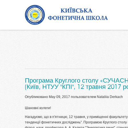
Перейти к основному содержанию
Програма Круглого столу «СУЧ
(Київ, НТУУ "КПІ", 12 травня 2017 р
Опубликовано May 09, 2017 пользователем
Nataliia Derkach
Шановні колеги!
Нагадуємо, що в п'ятницю, 12 травня, у приміщенні факультету л
тенденції фонетичних досліджень". Програмою Круглого столу 
філол. наук, професора А. А. Калити "Энергетика речи", стендові