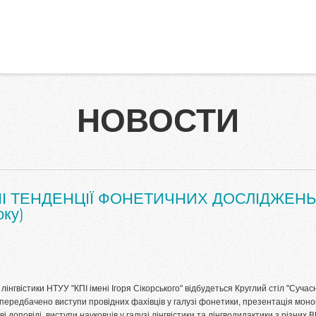
НОВОСТИ
АСНІ ТЕНДЕНЦІЇ ФОНЕТИЧНИХ ДОСЛІДЖЕНЬ
оку)
інгвістики НТУУ "КПІ імені Ігоря Сікорського" відбудеться Круглий стіл "Сучас
передбачено виступи провідних фахівців у галузі фонетики, презентація моно
 доповіді, виступи науковців у галузі лінгвістики та лінгводидактики з різних 