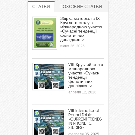
СТАТЬИ
(АКТИВНАЯ ВКЛАДКА)
ПОХОЖИЕ СТАТЬИ
Збірка матеріалів ІХ
Круглого столу з
міжнародною участю
«Сучасні тенденції
фонетичних
досліджень»
июня 26, 2026
VІІІ Круглий стіл з
міжнародною
участю «Сучасні
тенденції
фонетичних
досліджень»
апреля 12, 2026
VІIІ International
Round Table
«CURRENT TRENDS
IN PHONETIC
STUDIES»
февраля 05, 2025