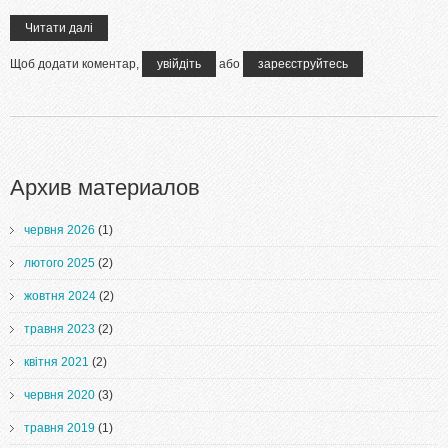
Читати далі
про Abramson, A. S. & Lisker, L. Discriminability along the voicing
continuum: Cross language tests.
Щоб додати коментар,
увійдіть
або
зареєструйтесь
Архив материалов
червня 2026
(1)
лютого 2025
(2)
жовтня 2024
(2)
травня 2023
(2)
квітня 2021
(2)
червня 2020
(3)
травня 2019
(1)