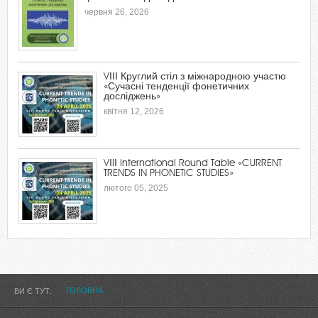
червня 26, 2026
VІІІ Круглий стіл з міжнародною участю
«Сучасні тенденції фонетичних
досліджень»
квітня 12, 2026
VІIІ International Round Table «CURRENT
TRENDS IN PHONETIC STUDIES»
лютого 05, 2025
ГОЛОВНА
ВИ Є ТУТ