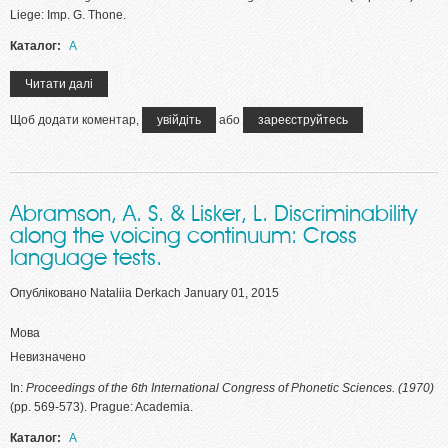
Liege: Imp. G. Thone.
Каталог:
A
Читати далі
про Abramson A. S., Lisker L. Voice onset time in stop
consonants: Acoustic analysis and synthesis.
Щоб додати коментар,
увійдіть
або
зареєструйтесь
Abramson, A. S. & Lisker, L. Discriminability
along the voicing continuum: Cross
language tests.
Опубліковано
Nataliia Derkach
January 01, 2015
Мова
Невизначено
In:
Proceedings of the 6th International Congress of Phonetic Sciences. (1970)
(pp. 569-573). Prague: Academia.
Каталог:
A