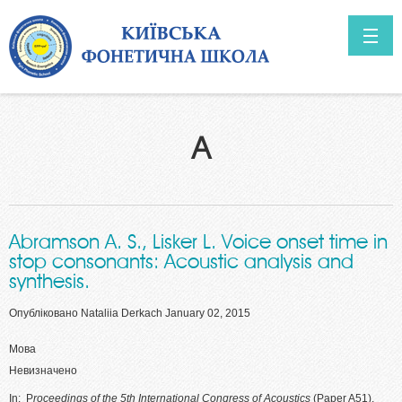
Перейти до основного вмісту
ГОЛОВНА
A
ПРО НАС
Перспективи
НОВИНИ
Персоналії
Abramson A. S., Lisker L. Voice onset time in
Коло розроблюваних питань
stop consonants: Acoustic analysis and
Наші праці
synthesis.
Опубліковано
Nataliia Derkach
January 02, 2015
Мова
Невизначено
In: P
roceedings of the 5th International Congress of Acoustics
(Paper A51).