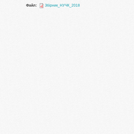
Файл:
Збірник_НУЧК_2018