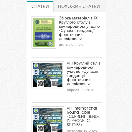
СТАТЬИ
(АКТИВНАЯ ВКЛАДКА)
ПОХОЖИЕ СТАТЬИ
Збірка матеріалів ІХ
Круглого столу з
міжнародною участю
«Сучасні тенденції
фонетичних
досліджень»
июня 26, 2026
VІІІ Круглий стіл з
міжнародною
участю «Сучасні
тенденції
фонетичних
досліджень»
апреля 12, 2026
VІIІ International
Round Table
«CURRENT TRENDS
IN PHONETIC
STUDIES»
февраля 05, 2025