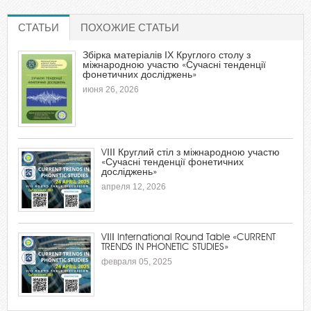
СТАТЬИ
(АКТИВНАЯ ВКЛАДКА)
ПОХОЖИЕ СТАТЬИ
Збірка матеріалів ІХ Круглого столу з
міжнародною участю «Сучасні тенденції
фонетичних досліджень»
июня 26, 2026
VІІІ Круглий стіл з міжнародною участю
«Сучасні тенденції фонетичних
досліджень»
апреля 12, 2026
VІIІ International Round Table «CURRENT
TRENDS IN PHONETIC STUDIES»
февраля 05, 2025