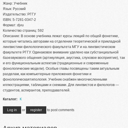
Жанр: Учебник
Язык: Русский
Издательство: РГГУ
ISBN: 5-7281-0347-2
Формат: djvu
Количество страниц: 592
Описание: В основе учебника лежат курсы лекций по общей фонетике,
которые читались авторами на отделении теоретической и прикладной
лингвистики филологического факультета МГУ и на лингвистическом
факультете РГГУ. Одинаковое внимание уделено как субстанциальной
базезвукового общения (артикуляция, акустика, слуховое восприятие), так
и его функциональным аспектам (традиционные и современные
фонологические модели). Особые главы посвящены таким актуальным
разделам, как компьютерные приложения фонетики и
фонологическаятипология. Учебник снабжен многочисленными
иллюстрациями, таблицами и схемами. Для лингвистов и филологов —
студентов, аспирантов, преподавателей.
Каталог:
К
Log in
or
register
to post comments