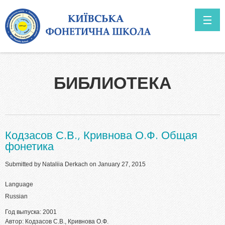
Skip to main content
ГОЛОВНА
БИБЛИОТЕКА
ABOUT US
Prospects
NEWS
Кодзасов С.В., Кривнова О.Ф. Общая
фонетика
Submitted by
Nataliia Derkach
on January 27, 2015
Language
Russian
Год выпуска: 2001
Автор: Кодзасов С.В., Кривнова О.Ф.