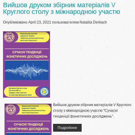
Вийшов друком збірник матеріалів V
Круглого столу з міжнародною участю
Опубликовано April 23, 2021 пользователем
Nataliia Derkach
Вийшов друком збірник матеріалів V Круглого
столу з міжнародною участю "Сучасні
тенденції фонетичних досліджень".
Подробнее
о Вийшов друком збірник
матеріалів V Круглого столу з