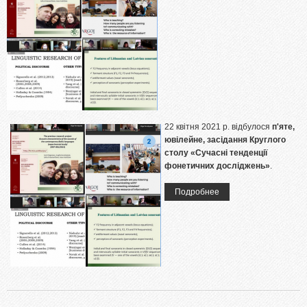
22 квітня 2021 р. відбулося
п'яте,
ювілейне, засідання Круглого
столу «Сучасні тенденції
фонетичних досліджень»
.
Подробнее
о 22 квітня 2021 р.
відбулося п'яте,
ювілейне, засідання
Круглого столу
«Сучасні тенденції
фонетичних
досліджень»